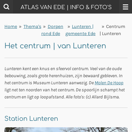
Ga
ATLAS VAN EDE | INFO & FOTO'S
direct
naar
Home
»
Thema's
»
Dorpen
»
Lunteren |
»
Centrum
de
rond Ede
gemeente Ede
| Lunteren
hoofdinhoud
Het centrum | van Lunteren
Lunteren kent een knus en sfeervol centrum. Veel van de oude
bebouwing, zoals grote herenhuizen, zijn bewaard gebleven. In
het centrum is Museum Lunteren aanwezig. De
Molen De Hoop
ligt net ten noorden van het centrum. De spoorlijn schampt het
centrum en ligt op loopafstand.
Alle foto's: (c) Allard Bijlsma.
Station Lunteren