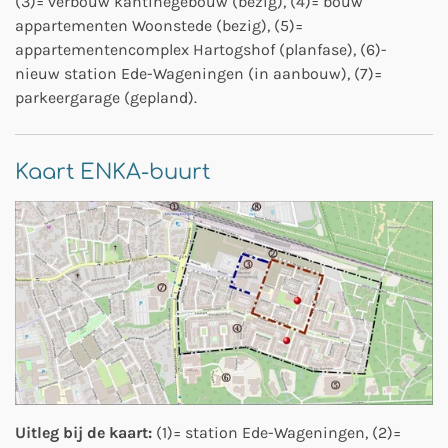
(3)= verbouw kantinegebouw (bezig), (4)= bouw
appartementen Woonstede (bezig), (5)=
appartementencomplex Hartogshof (planfase), (6)-
nieuw station Ede-Wageningen (in aanbouw), (7)=
parkeergarage (gepland).
Kaart ENKA-buurt
Uitleg bij de kaart:
(1)= station Ede-Wageningen, (2)=