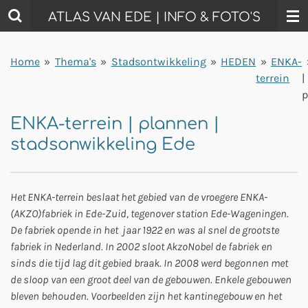
Ga
ATLAS VAN EDE | INFO & FOTO'S
direct
naar
Home
»
Thema's
»
Stadsontwikkeling
»
HEDEN
»
ENKA-
de
terrein
|
hoofdinhoud
p
ENKA-terrein | plannen |
stadsonwikkeling Ede
Het ENKA-terrein beslaat het gebied van de vroegere ENKA-
(AKZO)fabriek in Ede-Zuid, tegenover station Ede-Wageningen.
De fabriek opende in het jaar 1922 en was al snel de grootste
fabriek in Nederland. In 2002 sloot AkzoNobel de fabriek en
sinds die tijd lag dit gebied braak. In 2008 werd begonnen met
de sloop van een groot deel van de gebouwen. Enkele gebouwen
bleven behouden. Voorbeelden zijn het kantinegebouw en het