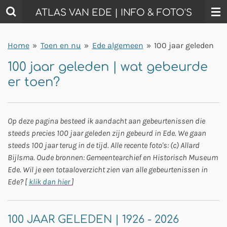
Ga
ATLAS VAN EDE | INFO & FOTO'S
direct
naar
Home
»
Toen en nu
»
Ede algemeen
»
100 jaar geleden
de
hoofdinhoud
100 jaar geleden | wat gebeurde
er toen?
Op deze pagina besteed ik aandacht aan gebeurtenissen die
steeds precies 100 jaar geleden zijn gebeurd in Ede. We gaan
steeds 100 jaar terug in de tijd. Alle recente foto's: (c) Allard
Bijlsma. Oude bronnen: Gemeentearchief en Historisch Museum
Ede. Wil je een totaaloverzicht zien van alle gebeurtenissen in
Ede? [
klik dan hier
]
100 JAAR GELEDEN | 1926 - 2026