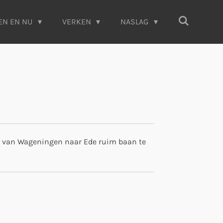
EN EN NU
VERKEN
NASLAG
ute van Wageningen naar Ede ruim baan te