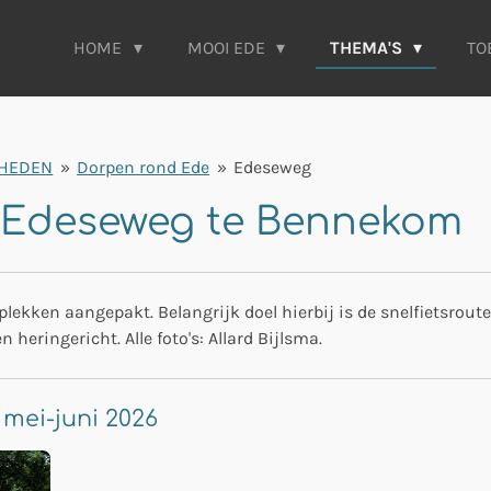
HOME
MOOI EDE
THEMA'S
TO
HEDEN
»
Dorpen rond Ede
»
Edeseweg
Edeseweg te Bennekom
lekken aangepakt. Belangrijk doel hierbij is de snelfietsro
heringericht. Alle foto's: Allard Bijlsma.
 mei-juni 2026