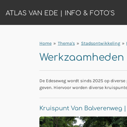
Ga
ATLAS VAN EDE | INFO & FOTO'S
direct
naar
de
hoofdinhoud
Home
»
Thema's
»
Stadsontwikkeling
»
Werkzaamheden 
De Edeseweg wordt sinds 2025 op diverse p
geven. Hiervoor worden diverse kruispunten 
Kruispunt Van Balverenweg |