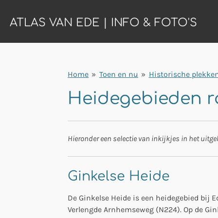
Ga
ATLAS VAN EDE | INFO & FOTO'S
direct
naar
de
hoofdinhoud
Home
»
Toen en nu
»
Historische plekke
Heidegebieden r
Hieronder een selectie van inkijkjes in het uit
Ginkelse Heide
De Ginkelse Heide is een heidegebied bij 
Verlengde Arnhemseweg (N224). Op de Gink