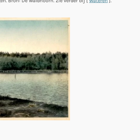
n. Bron: De Waldhoorn. Zie verder bij [
Wateren
].