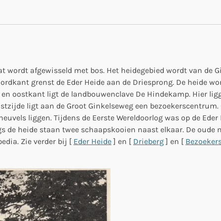
dat wordt afgewisseld met bos. Het heidegebied wordt van de 
rdkant grenst de Eder Heide aan de Driesprong. De heide wor
en oostkant ligt de landbouwenclave De Hindekamp. Hier ligge
tzijde ligt aan de Groot Ginkelseweg een bezoekerscentrum. Op
fheuvels liggen. Tijdens de Eerste Wereldoorlog was op de Ede
gs de heide staan twee schaapskooien naast elkaar. De oud
dia. Zie verder bij [
Eder Heide
] en [
Drieberg
] en [
Bezoeker