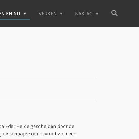
EN EN NU
VERKEN
NASLAG
 de Eder Heide gescheiden door de
j de schaapskooi bevindt zich een