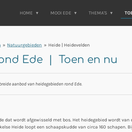
HOME
MOOI EDE
THEMA'S
TO
n
»
Natuurgebieden
»
Heide | Heidevelden
ond Ede | Toen en nu
gebreide aanbod van heidegebieden rond Ede.
Ede dat wordt afgewisseld met bos. Het heidegebied wordt van
else Heide loopt een schaapskudde van circa 160 schapen. Bi