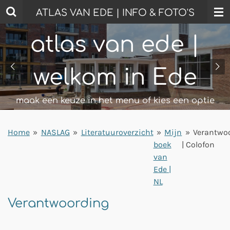
Ga
ATLAS VAN EDE | INFO & FOTO'S
direct
naar
atlas van ede |
de
hoofdinhoud
welkom in Ede
maak een keuze in het menu of kies een optie
Home
»
NASLAG
»
Literatuuroverzicht
»
Mijn
»
Verantwo
boek
| Colofon
van
Ede |
NL
Verantwoording