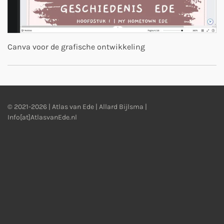
Canva voor de grafische ontwikkeling
© 2021-2026 | Atlas van Ede | Allard Bijlsma |
Info[at]AtlasvanEde.nl