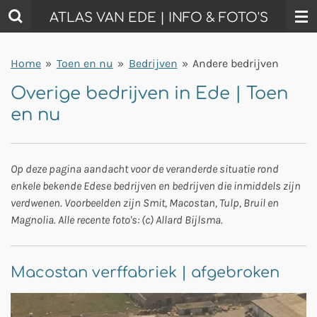
Ga
ATLAS VAN EDE | INFO & FOTO'S
direct
naar
Home
»
Toen en nu
»
Bedrijven
»
Andere bedrijven
de
hoofdinhoud
Overige bedrijven in Ede | Toen
en nu
Op deze pagina aandacht voor de veranderde situatie rond
enkele bekende Edese bedrijven en bedrijven die inmiddels zijn
verdwenen. Voorbeelden zijn Smit, Macostan, Tulp, Bruil en
Magnolia. Alle recente foto's: (c) Allard Bijlsma.
Macostan verffabriek | afgebroken