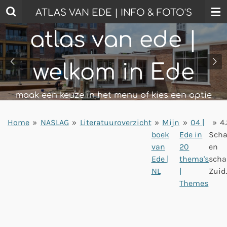
Ga
ATLAS VAN EDE | INFO & FOTO'S
direct
atlas van ede |
naar
de
hoofdinhoud
welkom in Ede
maak een keuze in het menu of kies een optie
Home
»
NASLAG
»
Literatuuroverzicht
»
Mijn
»
04 |
»
4.
boek
Ede in
Scha
van
20
en
Ede |
thema's
scha
NL
|
Zuid
Themes