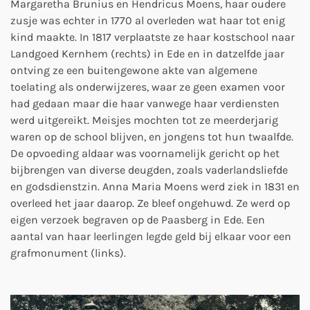
Margaretha Brunius en Hendricus Moens, haar oudere
zusje was echter in 1770 al overleden wat haar tot enig
kind maakte. In 1817 verplaatste ze haar kostschool naar
Landgoed Kernhem (rechts) in Ede en in datzelfde jaar
ontving ze een buitengewone akte van algemene
toelating als onderwijzeres, waar ze geen examen voor
had gedaan maar die haar vanwege haar verdiensten
werd uitgereikt. Meisjes mochten tot ze meerderjarig
waren op de school blijven, en jongens tot hun twaalfde.
De opvoeding aldaar was voornamelijk gericht op het
bijbrengen van diverse deugden, zoals vaderlandsliefde
en godsdienstzin. Anna Maria Moens werd ziek in 1831 en
overleed het jaar daarop. Ze bleef ongehuwd. Ze werd op
eigen verzoek begraven op de Paasberg in Ede. Een
aantal van haar leerlingen legde geld bij elkaar voor een
grafmonument (links).