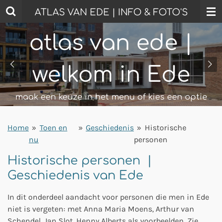
Ga
ATLAS VAN EDE | INFO & FOTO'S
direct
naar
atlas van ede | zelf
atlas van ede |
de
hoofdinhoud
welkom in Ede
rondkijken in mooi ede
korte wandelingen - mooi ede top 100 - ede
maak een keuze in het menu of kies een optie
bezoeken
Home
»
Toen en
»
Geschiedenis
»
Historische
nu
personen
Historische personen |
Geschiedenis van Ede
In dit onderdeel aandacht voor personen die men in Ede
niet is vergeten: met Anna Maria Moens, Arthur van