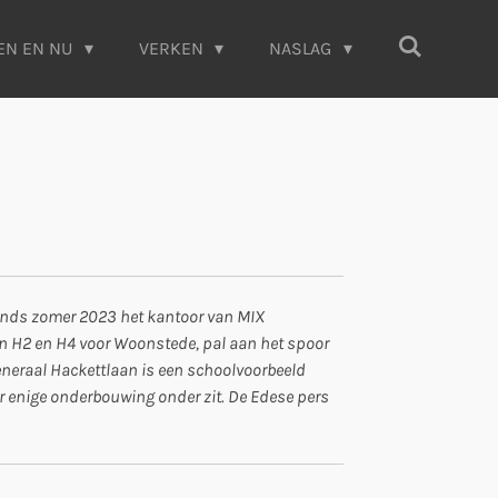
EN EN NU
VERKEN
NASLAG
sinds zomer 2023 het kantoor van MIX
en H2 en H4 voor Woonstede, pal aan het spoor
neraal Hackettlaan is een schoolvoorbeeld
r enige onderbouwing onder zit. De Edese pers