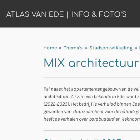
Ga
ATLAS VAN EDE | INFO & FOTO'S
direct
naar
de
hoofdinhoud
Home
»
Thema's
»
Stadsontwikkeling
»
MIX architectuur
Pal naast het appartementengebouw van de Velu
architectuur. Zij zijn een bekende in Ede, wan
(2022-2023). Het bedrijf is verhuisd binnen Ede
geworden van 'duurzaamheid voor de bühne': gro
heeft de verhalen over 'bordbusters' en 'eekho