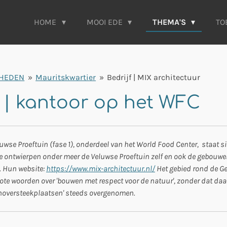
HOME
MOOI EDE
THEMA'S
TO
HEDEN
»
Mauritskwartier
»
Bedrijf | MIX architectuur
 | kantoor op het WFC
wse Proeftuin (fase 1), onderdeel van het World Food Center, staat 
t ze ontwierpen onder meer de Veluwse Proeftuin zelf en ook de gebouw
. Hun website:
https://www.mix-architectuur.nl/
Het gebied rond de Ge
te woorden over 'bouwen met respect voor de natuur', zonder dat daa
ornoversteekplaatsen' steeds overgenomen.