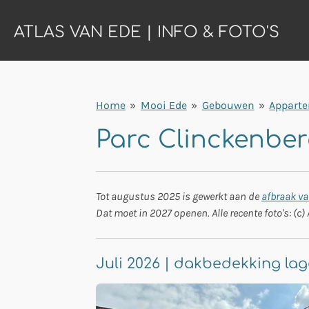
Ga
ATLAS VAN EDE | INFO & FOTO'S
direct
naar
de
hoofdinhoud
Home
»
Mooi Ede
»
Gebouwen
»
Appart
Parc Clinckenbe
Tot augustus 2025 is gewerkt aan de
afbraak v
Dat moet in 2027 openen. Alle recente foto's: (c) 
Juli 2026 | dakbedekking lag