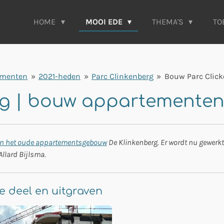
HOME
MOOI EDE
THEMA'S
TO
ementen
»
2021-heden
»
Parc Clinkenberg
»
Bouw Parc Clic
rg | bouw appartementen
an het oude appartementsgebouw
De Klinkenberg. Er wordt nu gewerkt
Allard Bijlsma.
e deel en uitgraven