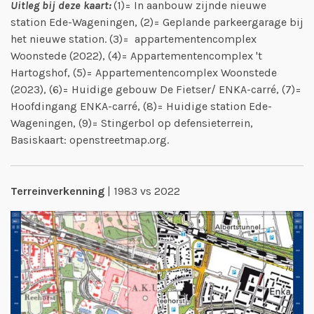
Uitleg bij deze kaart:
(1)= In aanbouw zijnde nieuwe
station Ede-Wageningen, (2)= Geplande parkeergarage bij
het nieuwe station. (3)= appartementencomplex
Woonstede (2022), (4)= Appartementencomplex 't
Hartogshof, (5)= Appartementencomplex Woonstede
(2023), (6)= Huidige gebouw De Fietser/ ENKA-carré, (7)=
Hoofdingang ENKA-carré, (8)= Huidige station Ede-
Wageningen, (9)= Stingerbol op defensieterrein,
Basiskaart: openstreetmap.org.
Terreinverkenning
| 1983 vs 2022