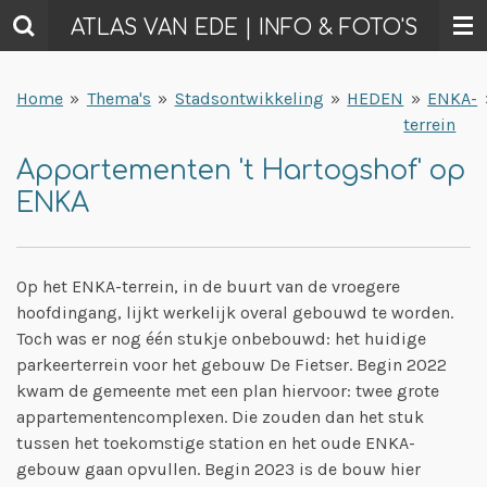
Ga
ATLAS VAN EDE | INFO & FOTO'S
direct
naar
Home
»
Thema's
»
Stadsontwikkeling
»
HEDEN
»
ENKA-
de
terrein
hoofdinhoud
Appartementen 't Hartogshof' op
ENKA
Op het ENKA-terrein, in de buurt van de vroegere
hoofdingang, lijkt werkelijk overal gebouwd te worden.
Toch was er nog één stukje onbebouwd: het huidige
parkeerterrein voor het gebouw De Fietser. Begin 2022
kwam de gemeente met een plan hiervoor: twee grote
appartementencomplexen. Die zouden dan het stuk
tussen het toekomstige station en het oude ENKA-
gebouw gaan opvullen. Begin 2023 is de bouw hier