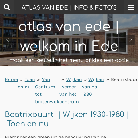
Ga
ATLAS VAN EDE | INFO & FOTO'S
direct
naar
atlas van ede |
de
hoofdinhoud
welkom in Ede
maak een keuze in het menu of kies een optie
Home
»
Toen
»
Van
»
Wijken
»
Wijken
»
Beatrixbuur
en nu
Centrum
| verder
van na
tot
van het
1930
buitenwijk
centrum
Beatrixbuurt | Wijken 1930-1980 |
Toen en nu
Hieronder een greep uit de bebouwing van de