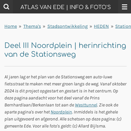
Ga
ATLAS VAN EDE | INFO & FOTO'S
direct
naar
Home
»
Thema's
»
Stadsontwikkeling
»
HEDEN
»
Statio
de
hoofdinhoud
Deel III Noordplein | herinrichting
van de Stationsweg
Al jaren lag er het plan van de Stationsweg een auto-luwe
fietsstraat te maken met meer groen langs de weg. Vanaf oktober
2024 is dit project opgestart en gestart is in het centrum. Op
deze pagina aandacht voor het deel vanaf de Prins
Bernhardlaan/Berkenlaan tot aan de
Westtunnel
. Zie ook de
aparte pagina's over het
Noordplein
. Inmiddels is het gehele
plan uitgevoerd en afgerond. Alle schetsen op deze pagina: (c)
gemeente Ede. Voor alle foto's geldt: (c) Allard Bijlsma.