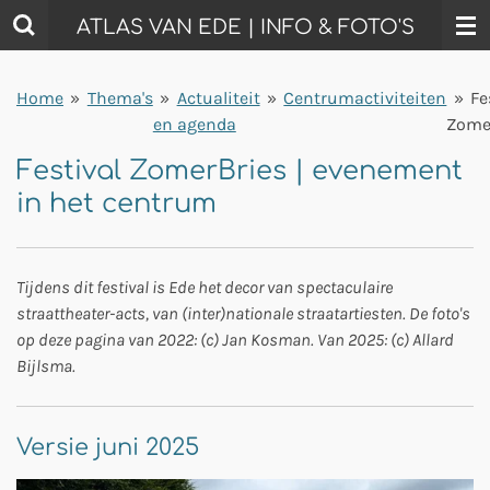
Ga
ATLAS VAN EDE | INFO & FOTO'S
direct
naar
Home
»
Thema's
»
Actualiteit
»
Centrumactiviteiten
»
Fe
de
en agenda
Zome
hoofdinhoud
Festival ZomerBries | evenement
in het centrum
Tijdens dit festival is Ede het decor van spectaculaire
straattheater-acts, van (inter)nationale straatartiesten. De foto's
op deze pagina van 2022: (c) Jan Kosman. Van 2025: (c) Allard
Bijlsma.
Versie juni 2025