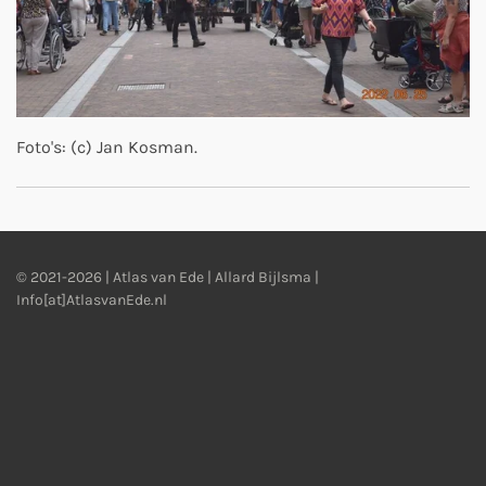
Foto's: (c) Jan Kosman.
© 2021-2026 | Atlas van Ede | Allard Bijlsma |
Info[at]AtlasvanEde.nl