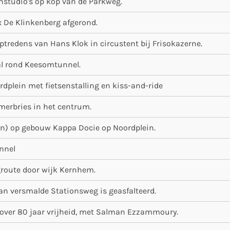
studio's op kop van de Parkweg.
 De Klinkenberg afgerond.
ptredens van Hans Klok in circustent bij Frisokazerne.
val rond Keesomtunnel.
dplein met fietsenstalling en kiss-and-ride
omerbries in het centrum.
nen) op gebouw Kappa Docie op Noordplein.
nnel
route door wijk Kernhem.
van versmalde Stationsweg is geasfalteerd.
 over 80 jaar vrijheid, met Salman Ezzammoury.