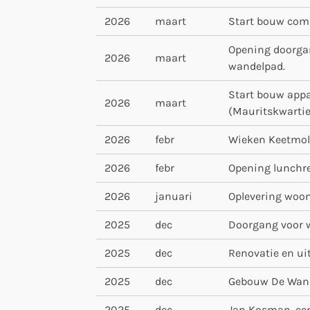
2026
maart
Start bouw comp
Opening doorgang
2026
maart
wandelpad.
Start bouw appa
2026
maart
(Mauritskwartie
2026
febr
Wieken Keetmol
2026
febr
Opening lunchre
2026
januari
Oplevering woon
2025
dec
Doorgang voor w
2025
dec
Renovatie en u
2025
dec
Gebouw De Wande
2025
dec
Jan Kosman, een