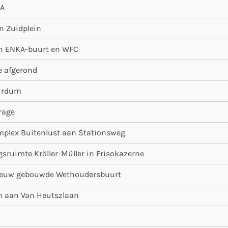
KA
n Zuidplein
 in ENKA-buurt en WFC
e afgerond
Wirdum
rage
plex Buitenlust aan Stationsweg
gsruimte Kröller-Müller in Frisokazerne
nieuw gebouwde Wethoudersbuurt
 aan Van Heutszlaan