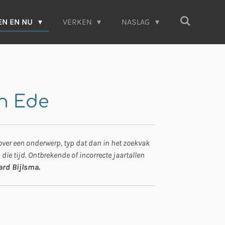
EN EN NU
VERKEN
NASLAG
an Ede
 over een onderwerp, typ dat dan in het zoekvak
 die tijd. Ontbrekende of incorrecte jaartallen
lard Bijlsma.