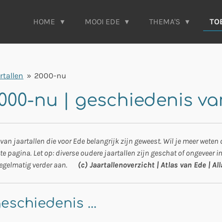
HOME
MOOI EDE
THEMA'S
TO
rtallen
»
2000-nu
 2000-nu | geschiedenis v
van jaartallen die voor Ede belangrijk zijn geweest. Wil je meer weten
te pagina. Let op: diverse oudere jaartallen zijn geschat of ongeveer in
st regelmatig verder aan.
(c) Jaartallenoverzicht | Atlas van Ede | Al
schiedenis ...