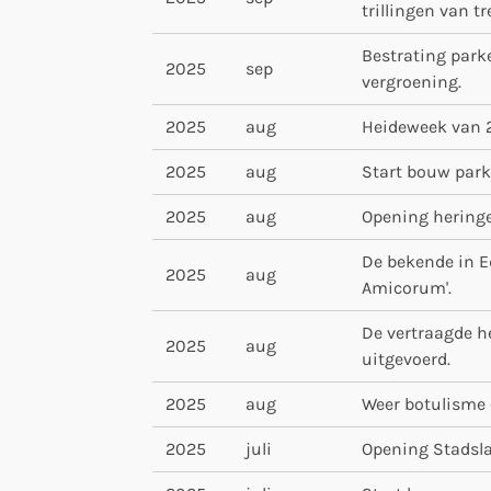
trillingen van tr
Bestrating parke
2025
sep
vergroening.
2025
aug
Heideweek van 2
2025
aug
Start bouw park
2025
aug
Opening hering
De bekende in E
2025
aug
Amicorum'.
De vertraagde h
2025
aug
uitgevoerd.
2025
aug
Weer botulisme e
2025
juli
Opening Stadsla