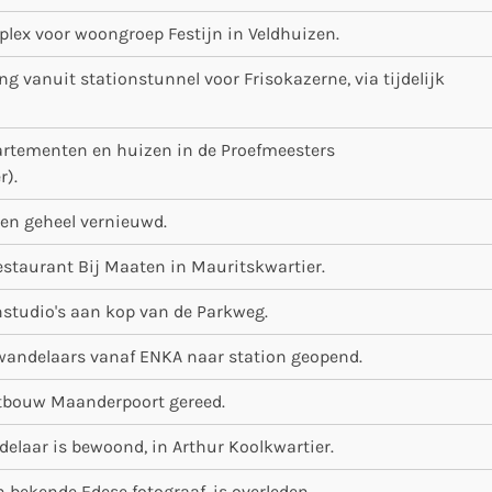
lex voor woongroep Festijn in Veldhuizen.
 vanuit stationstunnel voor Frisokazerne, via tijdelijk
rtementen en huizen in de Proefmeesters
r).
en geheel vernieuwd.
staurant Bij Maaten in Mauritskwartier.
studio's aan kop van de Parkweg.
andelaars vanaf ENKA naar station geopend.
itbouw Maanderpoort gereed.
laar is bewoond, in Arthur Koolkwartier.
 bekende Edese fotograaf, is overleden.