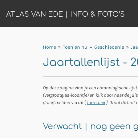
Ga
ATLAS VAN EDE | INFO & FOTO'S
direct
naar
de
hoofdinhoud
Home
»
Toen en nu
»
Geschiedenis
»
Jaa
Jaartallenlijst -
Op deze pagina vind je een chronologische lijst 
(vergrootglas-icoontje) en klik door naar de juis
graag melden via dit [
formulier
]. Ik vul de lij
Verwacht | nog geen ge