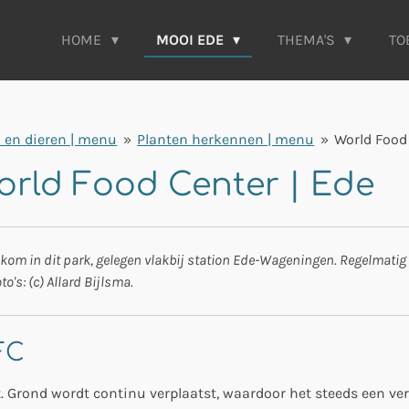
HOME
MOOI EDE
THEMA'S
TO
 en dieren | menu
»
Planten herkennen | menu
»
World Food 
orld Food Center | Ede
nkom in dit park, gelegen vlakbij station Ede-Wageningen. Regelmatig v
to's: (c) Allard Bijlsma.
FC
t. Grond wordt continu verplaatst, waardoor het steeds een v