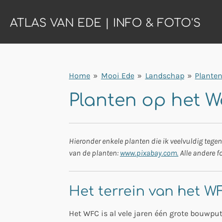
Ga
ATLAS VAN EDE | INFO & FOTO'S
direct
naar
de
hoofdinhoud
Home
»
Mooi Ede
»
Landschap
»
Planten
Planten op het W
Hieronder enkele planten die ik veelvuldig tege
van de planten:
www.pixabay.com.
Alle andere fo
Het terrein van het W
Het WFC is al vele jaren één grote bouwpu