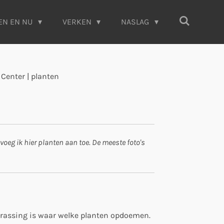
EN EN NU
VERKEN
NASLAG
Center | planten
oeg ik hier planten aan toe. De meeste foto's
errassing is waar welke planten opdoemen.