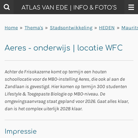
Ga
ATLAS VAN EDE | INFO & FOTO'S
direct
naar
Home
»
Thema's
»
Stadsontwikkeling
»
HEDEN
»
Maurit
de
hoofdinhoud
Aeres - onderwijs | locatie WFC
Achter de Frisokazerne komt op termijn een houten
schoollocatie voor de MBO-instelling Aeres, die ook al aan de
Zandlaan is gevestigd. Hier komen op termijn 300 studenten
Lifestyle & Toegepaste Biologie op MBO-niveau. De
omgevingsaanvraag staat gepland voor 2026. Gaat alles klaar,
dan is het complex uiterlijk 2028 klaar.
Impressie