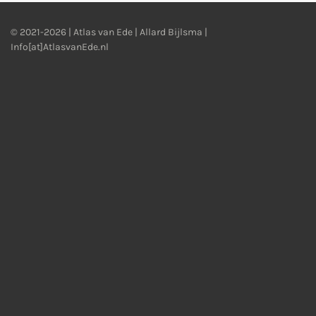
© 2021-2026 | Atlas van Ede | Allard Bijlsma |
Info[at]AtlasvanEde.nl