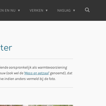
EN EN NU
VERKEN
NASLAG
ter
diende oorspronkelijk als warmtevoorziening
uw (ook wel de '
Mess en eetzaal
' genoemd), dat
lve indien anders vermeld bij de foto.