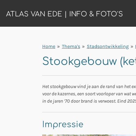
Ga
ATLAS VAN EDE | INFO & FOTO'S
direct
naar
de
hoofdinhoud
Home
»
Thema's
»
Stadsontwikkeling
»
Stookgebouw (ket
Het stookgebouw vind je aan de rand van het ex
voor de kazernes, een soort voorloper van wat 
in de jaren ’70 door brand is verwoest. Eind 2025
Impressie