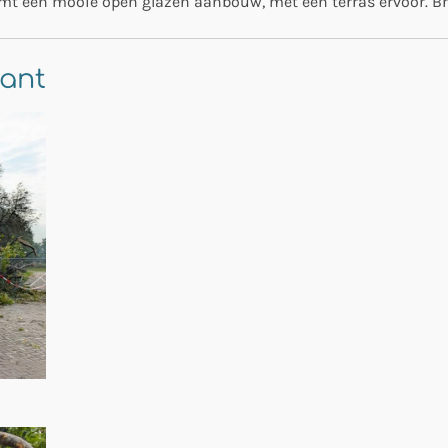
mt een mooie open glazen aanbouw, met een terras ervoor. B
ant