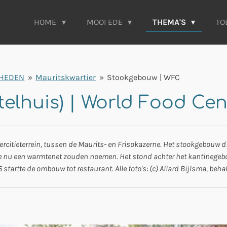
HOME
MOOI EDE
THEMA'S
TO
HEDEN
»
Mauritskwartier
»
Stookgebouw | WFC
elhuis) | World Food Cen
ercitieterrein, tussen de Maurits- en Frisokazerne. Het stookgebouw 
we nu een warmtenet zouden noemen. Het stond achter het kantinegebo
 startte de ombouw tot restaurant. Alle foto's: (c) Allard Bijlsma, beha