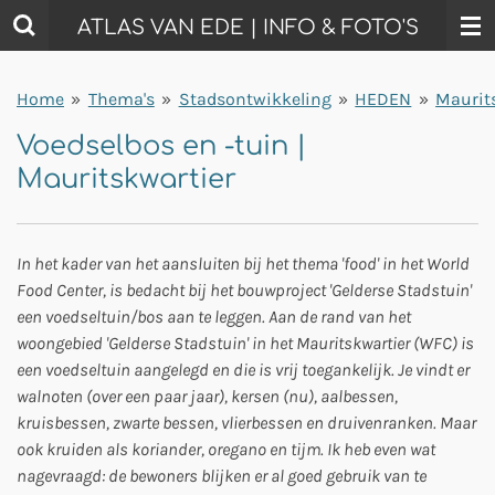
Ga
ATLAS VAN EDE | INFO & FOTO'S
direct
naar
Home
»
Thema's
»
Stadsontwikkeling
»
HEDEN
»
Maurit
de
hoofdinhoud
Voedselbos en -tuin |
Mauritskwartier
In het kader van het aansluiten bij het thema 'food' in het World
Food Center, is bedacht bij het bouwproject 'Gelderse Stadstuin'
een voedseltuin/bos aan te leggen.
Aan de rand van het
woongebied 'Gelderse Stadstuin' in het Mauritskwartier (WFC) is
een voedseltuin aangelegd en die is vrij toegankelijk. Je vindt er
walnoten (over een paar jaar), kersen (nu), aalbessen,
kruisbessen, zwarte bessen, vlierbessen en druivenranken. Maar
ook kruiden als koriander, oregano en tijm. Ik heb even wat
nagevraagd: de bewoners blijken er al goed gebruik van te