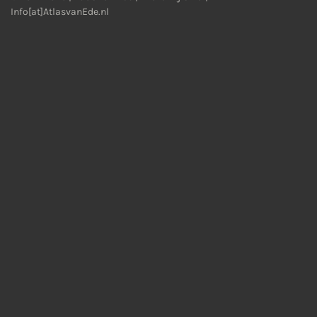
Info[at]AtlasvanEde.nl