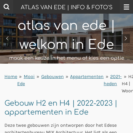
Ga
ATLAS VAN EDE | INFO & FOTO'S
direct
naar
atlas van ede | zelf
atlas van ede |
de
hoofdinhoud
welkom in Ede
rondkijken in mooi ede
korte wandelingen - mooi ede top 100 - ede
maak een keuze in het menu of kies een optie
bezoeken
Home
»
Mooi
»
Gebouwen
»
Appartementen
»
2021-
»
H
Ede
heden
H4 |
Woon
Gebouw H2 en H4 | 2022-2023 |
appartementen in Ede
Deze twee gebouwen zijn ontworpen door het Edese
architectenbureau MIX Architectuur. Het ligt als een