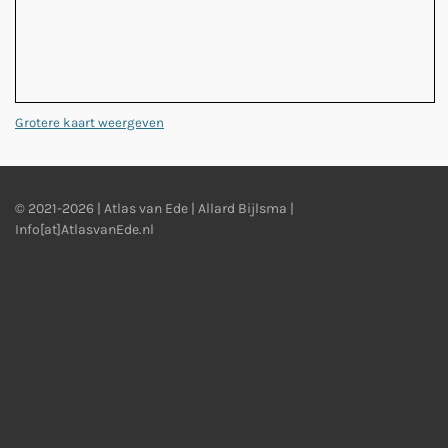
Grotere kaart weergeven
© 2021-2026 | Atlas van Ede | Allard Bijlsma |
Info[at]AtlasvanEde.nl