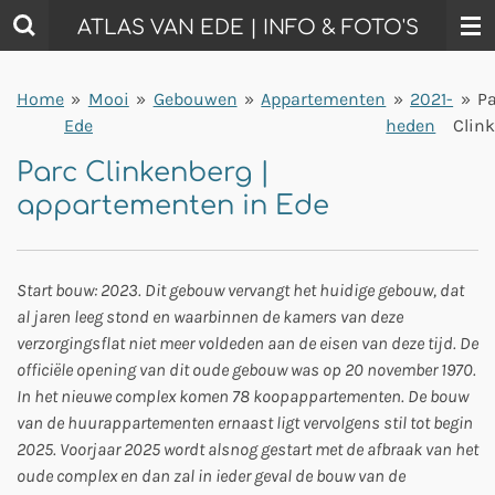
Ga
ATLAS VAN EDE | INFO & FOTO'S
direct
naar
Home
»
Mooi
»
Gebouwen
»
Appartementen
»
2021-
»
Pa
de
Ede
heden
Clin
hoofdinhoud
Parc Clinkenberg |
appartementen in Ede
Start bouw: 2023. Dit gebouw vervangt het huidige gebouw, dat
al jaren leeg stond en waarbinnen de kamers van deze
verzorgingsflat niet meer voldeden aan de eisen van deze tijd. De
officiële opening van dit oude gebouw was op 20 november 1970.
In het nieuwe complex komen 78 koopappartementen. De bouw
van de huurappartementen ernaast ligt vervolgens stil tot begin
2025. Voorjaar 2025 wordt alsnog gestart met de afbraak van het
oude complex en dan zal in ieder geval de bouw van de