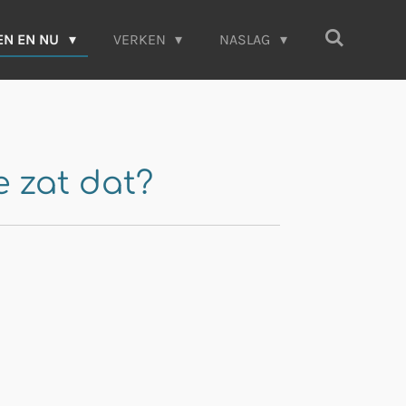
EN EN NU
VERKEN
NASLAG
e zat dat?