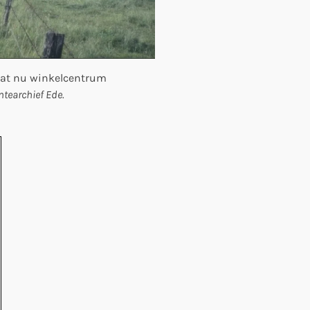
taat nu winkelcentrum
tearchief Ede.