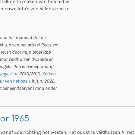
rstelling te maken van hoe het er
 nieuwe foto's van Veldhuizen in
n naar het moment dat de
hulp van het artikel 'Requiem,
hreven door mijn broer
Rob
er door Veldhuizen dwaalde en
ogels. Rob is beroepsmatig
vogels
' uit 2013/2016, '
Kerken
ur van het bos
' uit juni 2022,
et beheer daarvan) rond onder
or 1965
anaf Ede richting het westen. Het oudst is Veldhuizen A met 