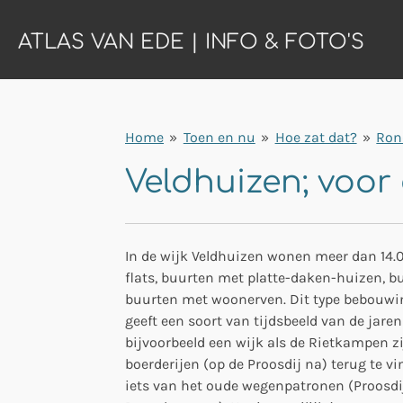
Ga
ATLAS VAN EDE | INFO & FOTO'S
direct
naar
de
hoofdinhoud
Home
»
Toen en nu
»
Hoe zat dat?
»
Ron
Veldhuizen; voor
In de wijk Veldhuizen wonen meer dan 14.
flats, buurten met platte-daken-huizen, 
buurten met woonerven. Dit type bebouwin
geeft een soort van tijdsbeeld van de jaren 
bijvoorbeeld een wijk als de Rietkampen zi
boerderijen (op de Proosdij na) terug te 
iets van het oude wegenpatronen (Proosdi