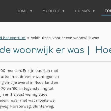
HOME
MOOI EDE
THEMA'S
TO
d het centrum
»
Veldhuizen, voor er een woonwijk was
 de woonwijk er was | Ho
000 mensen. Er zijn buurten met
buurten met drive-in-woningen en
g vind je overal in Nederland en
'70 en '80. In tegenstelling tot
jn er (helaas) weinig oude
vinden, maar met wat moeite wel
jweg, Horsterweg, Slunterweg,