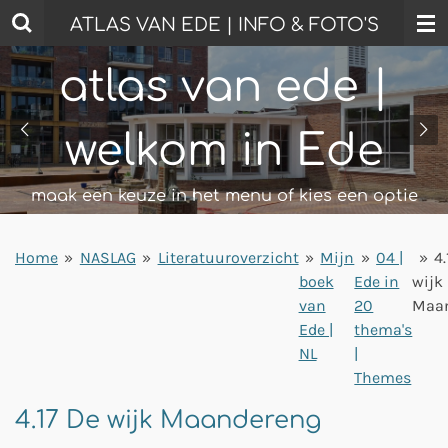
Ga
ATLAS VAN EDE | INFO & FOTO'S
direct
naar
atlas van ede |
de
hoofdinhoud
welkom in Ede
maak een keuze in het menu of kies een optie
Home
»
NASLAG
»
Literatuuroverzicht
»
Mijn
»
04 |
»
4.
boek
Ede in
wijk
van
20
Maa
Ede |
thema's
NL
|
Themes
4.17 De wijk Maandereng