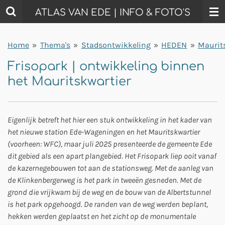
Ga
ATLAS VAN EDE | INFO & FOTO'S
direct
naar
Home
»
Thema's
»
Stadsontwikkeling
»
HEDEN
»
Maurit
de
hoofdinhoud
Frisopark | ontwikkeling binnen
het Mauritskwartier
Eigenlijk betreft het hier een stuk ontwikkeling in het kader van
het nieuwe station Ede-Wageningen en het Mauritskwartier
(voorheen: WFC), maar juli 2025 presenteerde de gemeente Ede
dit gebied als een apart plangebied. Het Frisopark liep ooit vanaf
de kazernegebouwen tot aan de stationsweg. Met de aanleg van
de Klinkenbergerweg is het park in tweeën gesneden. Met de
grond die vrijkwam bij de weg en de bouw van de Albertstunnel
is het park opgehoogd. De randen van de weg werden beplant,
hekken werden geplaatst en het zicht op de monumentale