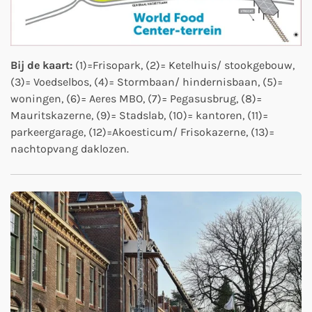
Bij de kaart:
(1)=Frisopark, (2)= Ketelhuis/ stookgebouw,
(3)= Voedselbos, (4)= Stormbaan/ hindernisbaan, (5)=
woningen, (6)= Aeres MBO, (7)= Pegasusbrug, (8)=
Mauritskazerne, (9)= Stadslab, (10)= kantoren, (11)=
parkeergarage, (12)=Akoesticum/ Frisokazerne, (13)=
nachtopvang daklozen.