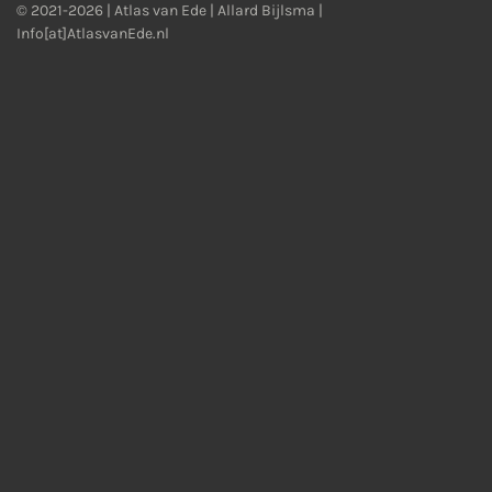
© 2021-2026 | Atlas van Ede | Allard Bijlsma |
Info[at]AtlasvanEde.nl