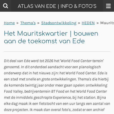
Ga
ATLAS VAN EDE | INFO & FOTO'S
direct
naar
Home
»
Thema's
»
Stadsontwikkeling
»
HEDEN
»
Maurit
de
hoofdinhoud
Het Mauritskwartier | bouwen
aan de toekomst van Ede
Dit deel van Ede werd tot 2026 het 'World Food Center-terrein'
genoemd. In dit onderdeel aandacht voor een planologisch
onderwerp dat in het nieuws zijn: het World Food Center. Ede is
een stad met snelle en grote ontwikkelingen. Thema's die hierbij
de komende twintig jaar onder meer gaan spelen: ontwikkeling
Food Valley, bedrijventerrein BT Food en het World Food Center
met de inmiddels geschrapte Experience, bij het station. Bijna
elke dag maak ik een fietstocht van een uur langs een aantal van
deze projecten. Ik maak dan overal foto's, zodat er een archief