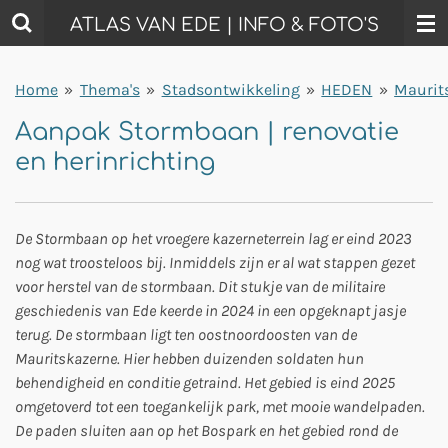
Ga
ATLAS VAN EDE | INFO & FOTO'S
direct
naar
Home
»
Thema's
»
Stadsontwikkeling
»
HEDEN
»
Maurit
de
hoofdinhoud
Aanpak Stormbaan | renovatie
en herinrichting
De Stormbaan op het vroegere kazerneterrein lag er eind 2023
nog wat troosteloos bij. Inmiddels zijn er al wat stappen gezet
voor herstel van de stormbaan. Dit stukje van de militaire
geschiedenis van Ede keerde in 2024 in een opgeknapt jasje
terug. De stormbaan ligt ten oostnoordoosten van de
Mauritskazerne. Hier hebben duizenden soldaten hun
behendigheid en conditie getraind. Het gebied is eind 2025
omgetoverd tot een toegankelijk park, met mooie wandelpaden.
De paden sluiten aan op het Bospark en het gebied rond de