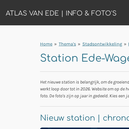
Ga
ATLAS VAN EDE | INFO & FOTO'S
direct
naar
de
hoofdinhoud
Home
»
Thema's
»
Stadsontwikkeling
»
Station Ede-Wage
Het nieuwe station is belangrijk, om de groeien
werkt loop door tot in 2026. Website om op de ho
foto. De foto's zijn op jaar in gedeeld. Kies een j
Nieuw station | chrono