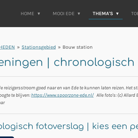
HOME
MOOI EDE
THEMA'S
TO
HEDEN
»
Stationsgebied
»
Bouw station
ningen | chronologisch 
de reizigersstroom goed naar en van Ede te kunnen laten reizen. Het 
ogte te blijven:
https://www.spoorzone-ede.nl/
Alle foto's: (c) Allar
aar
logisch fotoverslag | kies een p