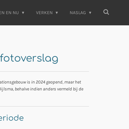
EN EN NU
VERKEN
NASLAG
fotoverslag
stationsgebouw is in 2024 geopend, maar het
d Bijlsma, behalve indien anders vermeld bij de
eriode