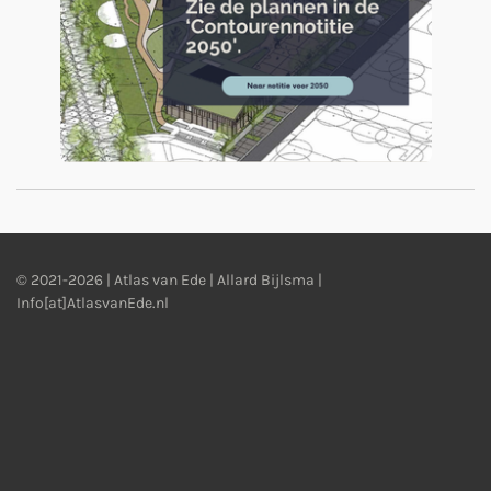
© 2021-2026 | Atlas van Ede | Allard Bijlsma |
Info[at]AtlasvanEde.nl