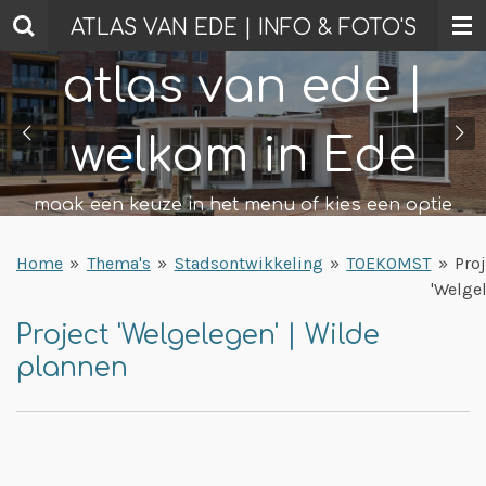
Ga
ATLAS VAN EDE | INFO & FOTO'S
direct
atlas van ede |
naar
de
hoofdinhoud
welkom in Ede
maak een keuze in het menu of kies een optie
Home
»
Thema's
»
Stadsontwikkeling
»
TOEKOMST
»
Pro
'Welge
Project 'Welgelegen' | Wilde
plannen