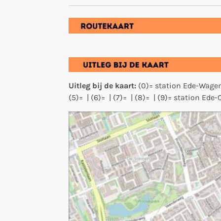
Uitleg bij de kaart:
(0)= station Ede-Wagenin
(5)= | (6)= | (7)= | (8)= | (9)= station Ede