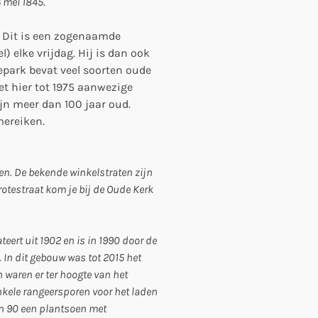
6 mei 1845.
.
Dit is een zogenaamde
l) elke vrijdag. Hij is dan ook
e
park bevat veel soorten oude
t hier tot 1975 aanwezige
jn meer dan 100 jaar oud.
mereiken.
en. De bekende winkelstraten zijn
rotestraat kom je bij de Oude Kerk
ert uit 1902 en is in 1990 door de
 In dit gebouw was tot 2015 het
waren er ter hoogte van het
nkele rangeersporen voor het laden
en 90 een plantsoen met