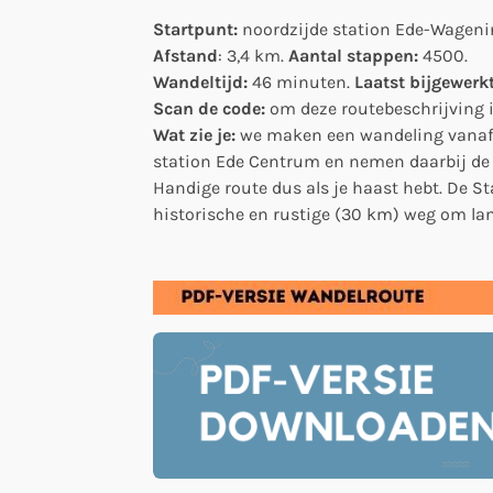
Startpunt:
noor
dzijde station Ede-Wageni
Afstand
: 3,4 km.
Aantal stappen:
4500.
Wandeltijd:
46 minuten.
Laatst bijgewerk
Scan de code:
om deze routebeschrijving in
Wat zie je:
we maken een wandeling vanaf
station Ede Centrum en nemen daarbij de k
Handige route dus als je haast hebt. De S
historische en rustige (30 km) weg om lan