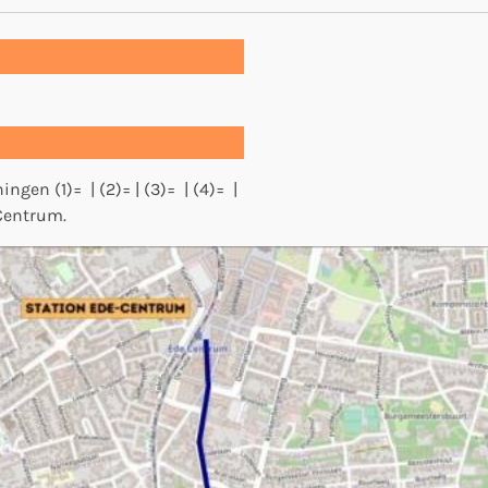
gen (1)= | (2)= | (3)= | (4)= |
-Centrum.