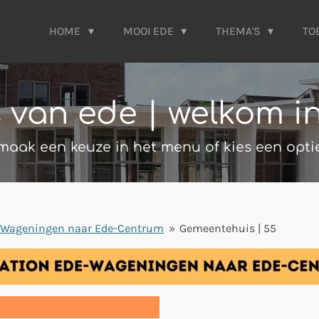
HOME
MOOI EDE
THEMA'S
TO
s van ede | welkom i
maak een keuze in het menu of kies een opti
-Wageningen naar Ede-Centrum
»
Gemeentehuis | 55