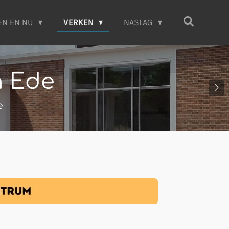
EN EN NU
VERKEN
NASLAG
n Ede
e