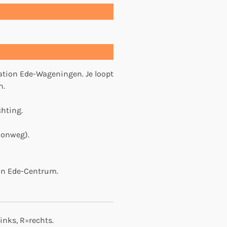
tation Ede-Wageningen. Je loopt
n.
hting.
oonweg).
ion Ede-Centrum.
links, R=rechts.