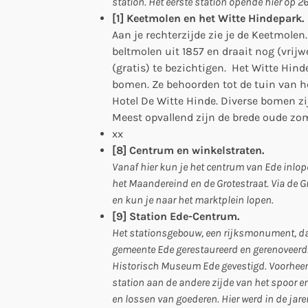
station. Het eerste station opende hier op 2
[1] Keetmolen en het Witte Hindepark.
Aan je rechterzijde zie je de Keetmolen
beltmolen uit 1857 en draait nog (vrijwe
(gratis) te bezichtigen. Het Witte Hind
bomen. Ze behoorden tot de tuin van he
Hotel De Witte Hinde. Diverse bomen zi
Meest opvallend zijn de brede oude zo
xx
[8] Centrum en winkelstraten.
Vanaf hier kun je het centrum van Ede inlop
het Maandereind en de Grotestraat. Via de G
en kun je naar het marktplein lopen.
[9] Station Ede-Centrum.
Het stationsgebouw, een rijksmonument, date
gemeente Ede gerestaureerd en gerenoveerd.
Historisch Museum Ede gevestigd. Voorheen 
station aan de andere zijde van het spoor e
en lossen van goederen. Hier werd in de jar