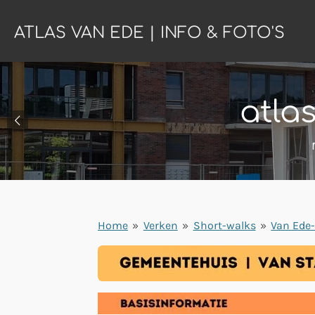
Ga
ATLAS VAN EDE | INFO & FOTO'S
direct
naar
de
hoofdinhoud
atla
Home
»
Verken
»
Short-walks
»
Van Ede