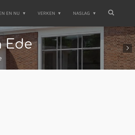
EN EN NU
VERKEN
NASLAG
n Ede
e