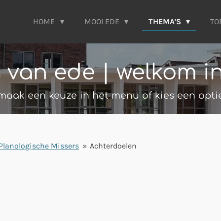
HOME
MOOI EDE
THEMA'S
TO
s van ede | welkom i
maak een keuze in het menu of kies een opti
Planologische Missers
»
Achterdoelen