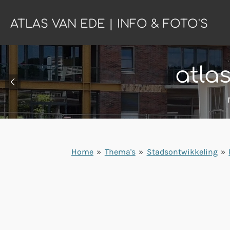
Ga
ATLAS VAN EDE | INFO & FOTO'S
direct
naar
de
hoofdinhoud
atla
Home
»
Thema's
»
Stadsontwikkeling
»